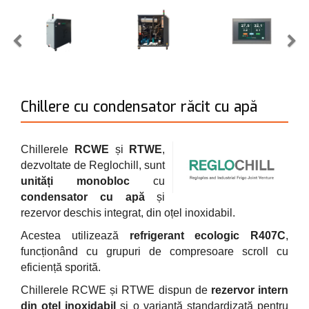
Chillere cu condensator răcit cu apă
Chillerele
RCWE
și
RTWE
,
dezvoltate de Reglochill, sunt
unități monobloc
cu
condensator cu apă
și
rezervor deschis integrat, din oțel inoxidabil.
Acestea utilizează
refrigerant ecologic R407C
,
funcționând cu grupuri de compresoare scroll cu
eficiență sporită.
Chillerele RCWE și RTWE
d
ispun de
rezervor intern
din oțel inoxidabil
și o variantă standardizată pentru