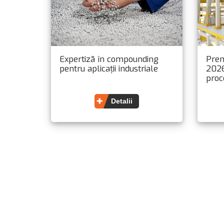
Expertiză în compounding
Prem
pentru aplicații industriale
2026
proc
acor
(Kra
Detalii