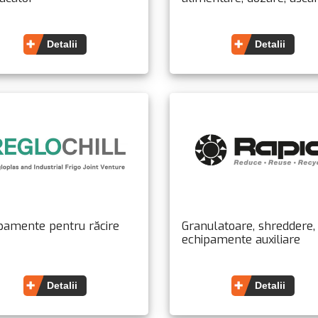
Detalii
Detalii
pamente pentru răcire
Granulatoare, shreddere,
echipamente auxiliare
Detalii
Detalii