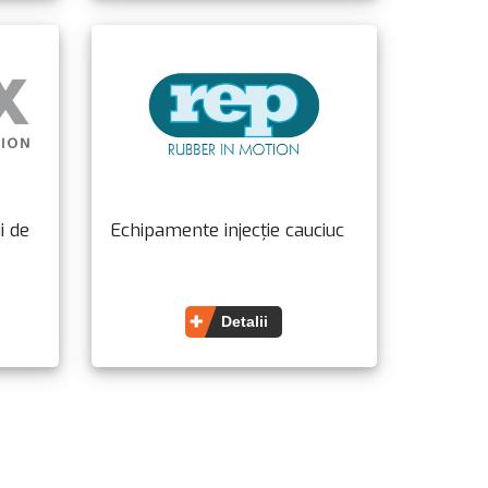
i de
Echipamente injecție cauciuc
Detalii