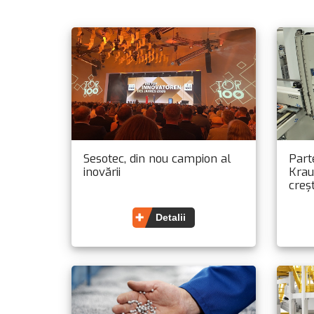
Sesotec, din nou campion al
Part
inovării
Krau
creș
la n
Detalii