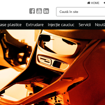
HOME
mase plastice
Extrudare
Injecție cauciuc
Servicii
Noută