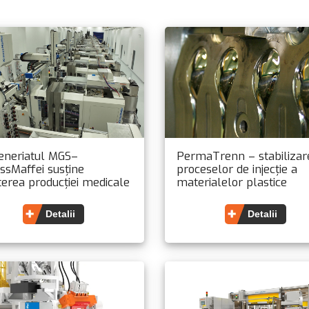
eneriatul MGS–
PermaTrenn – stabilizar
ssMaffei susține
proceselor de injecție a
terea producției medicale
materialelor plastice
ivel global
Detalii
Detalii