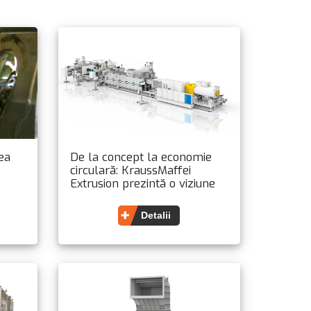
ea
De la concept la economie
circulară: KraussMaffei
Extrusion prezintă o viziune
completă asupra reciclării la
PRSE
Detalii