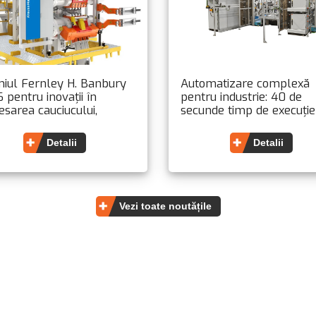
iul Fernley H. Banbury
Automatizare complexă
 pentru inovații în
pentru industrie: 40 de
esarea cauciucului,
secunde timp de execuție
dat Dr. Gerard Nijman
pentru două uși de interio
ussMaffei Extrusion)
Detalii
Detalii
Vezi toate noutățile