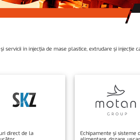
rvicii în injecția de mase plastice, extrudare și injecție c
ri direct de la
Echipamente și sisteme 
ucător
alimentare, dozare, usca