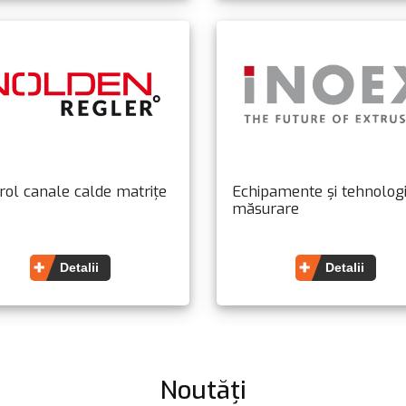
rol canale calde matrițe
Echipamente și tehnologi
măsurare
Detalii
Detalii
Noutăți