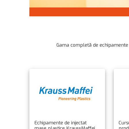
Gama completă de echipamente și se
Echipamente de injectat
Cursu
mase plastice KraussMaffei
prod