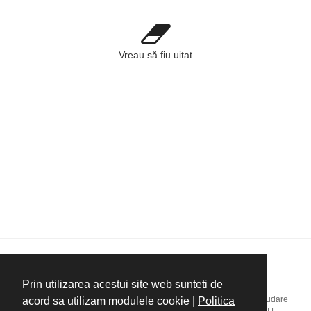
Vreau să fiu uitat
Copyright ©Plastics Bavaria
Prin utilizarea acestui site web sunteti de
Home
|
Companie
|
Mașini de injecție mase plastice
|
Masini extrudare
acord sa utilizam modulele cookie |
Politica