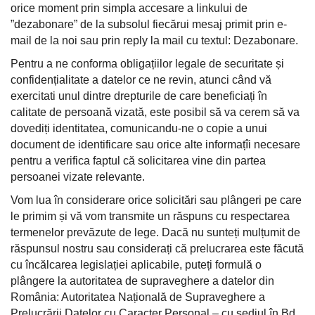
orice moment prin simpla accesare a linkului de
”dezabonare” de la subsolul fiecărui mesaj primit prin e-
mail de la noi sau prin reply la mail cu textul: Dezabonare.
Pentru a ne conforma obligațiilor legale de securitate și
confidențialitate a datelor ce ne revin, atunci când vă
exercitati unul dintre drepturile de care beneficiați în
calitate de persoană vizată, este posibil să va cerem să va
dovediți identitatea, comunicandu-ne o copie a unui
document de identificare sau orice alte informațîi necesare
pentru a verifica faptul că solicitarea vine din partea
persoanei vizate relevante.
Vom lua în considerare orice solicitări sau plângeri pe care
le primim și vă vom transmite un răspuns cu respectarea
termenelor prevăzute de lege. Dacă nu sunteți mulțumit de
răspunsul nostru sau considerați că prelucrarea este făcută
cu încălcarea legislației aplicabile, puteți formulă o
plângere la autoritatea de supraveghere a datelor din
România: Autoritatea Națională de Supraveghere a
Prelucrării Datelor cu Caracter Personal – cu sediul în Bd.