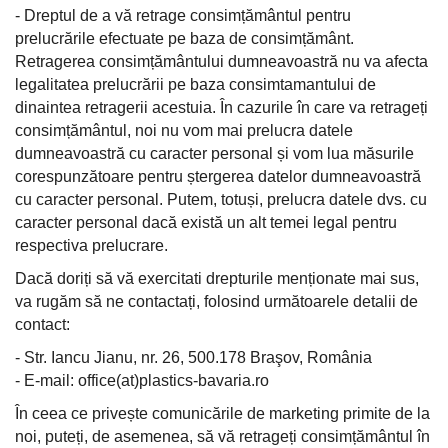
- Dreptul de a vă retrage consimțământul pentru
prelucrările efectuate pe baza de consimțământ.
Retragerea consimțământului dumneavoastră nu va afecta
legalitatea prelucrării pe baza consimtamantului de
dinaintea retragerii acestuia. În cazurile în care va retrageți
consimțământul, noi nu vom mai prelucra datele
dumneavoastră cu caracter personal și vom lua măsurile
corespunzătoare pentru ștergerea datelor dumneavoastră
cu caracter personal. Putem, totuși, prelucra datele dvs. cu
caracter personal dacă există un alt temei legal pentru
respectiva prelucrare.
Dacă doriți să vă exercitati drepturile menționate mai sus,
va rugăm să ne contactați, folosind următoarele detalii de
contact:
- Str. Iancu Jianu, nr. 26, 500.178 Braşov, România
- E-mail:
office(at)plastics-bavaria.ro
În ceea ce privește comunicările de marketing primite de la
noi, puteți, de asemenea, să vă retrageți consimțământul în