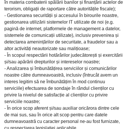
în materia combaterii spălării banilor și finanțării actelor de
terorism, obligații de raportare către autoritățile fiscale);
- Gestionarea securității și accesului în birourile noastre,
gestionarea utilizării sistemelor IT utilizate de noi (e.g.
pagină de internet, platformele de management a datelor,
sistemele de comunicații utilizate), inclusiv prevenirea și
detectarea amenințărilor de securitate, a fraudelor sau a
altor activități neautorizate sau malițioase;
- În scopul respectării hotărârilor judecătorești și exercitării
și/sau apărării drepturilor și intereselor noastre;
- Analizarea și îmbunătățirea serviciilor și comunicărilor
noastre către dumneavoastră, inclusiv (întrucât avem un
interes legitim să ne îmbunătățim în mod continuu
serviciile) efectuarea de sondaje în rândul clienților cu
privire la nivelul de satisfacție al clienților cu privire
serviciile noastre;
- În orice scop aferent și/sau auxiliar oricărora dintre cele
de mai sus, sau în orice alt scop pentru care datele
dumneavoastră cu caracter personal ne-au fost furnizate,
cu respectarea legislației aplicabile.