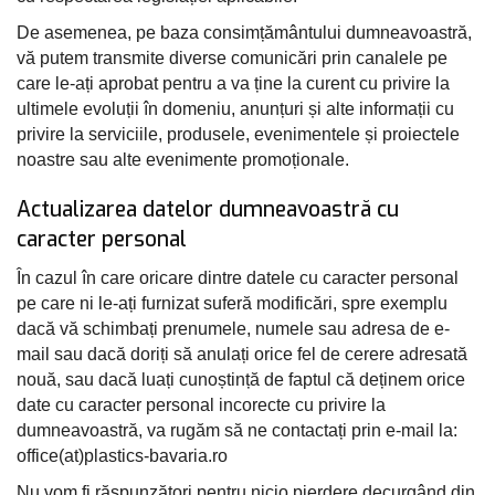
De asemenea, pe baza consimțământului dumneavoastră,
vă putem transmite diverse comunicări prin canalele pe
care le-ați aprobat pentru a va ține la curent cu privire la
ultimele evoluții în domeniu, anunțuri și alte informații cu
privire la serviciile, produsele, evenimentele și proiectele
noastre sau alte evenimente promoționale.
Actualizarea datelor dumneavoastră cu
caracter personal
În cazul în care oricare dintre datele cu caracter personal
pe care ni le-ați furnizat suferă modificări, spre exemplu
dacă vă schimbați prenumele, numele sau adresa de e-
mail sau dacă doriți să anulați orice fel de cerere adresată
nouă, sau dacă luați cunoștință de faptul că deținem orice
date cu caracter personal incorecte cu privire la
dumneavoastră, va rugăm să ne contactați prin e-mail la:
office(at)plastics-bavaria.ro
Nu vom fi răspunzători pentru nicio pierdere decurgând din