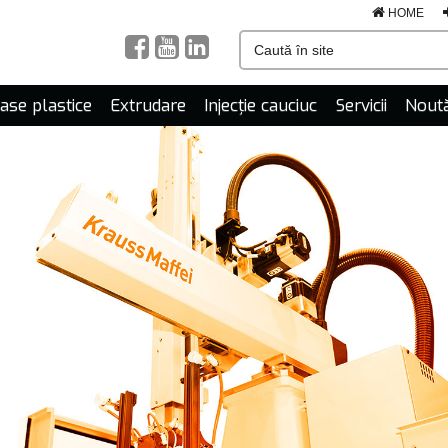
HOME
mase plastice
Extrudare
Injecție cauciuc
Servicii
Noută