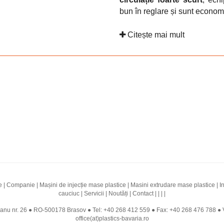
bun în reglare și sunt econom
Citește mai mult
e
|
Companie
|
Mașini de injecție mase plastice
|
Masini extrudare mase plastice
|
I
cauciuc
|
Servicii
|
Noutăți
|
Contact
|
|
|
|
Jianu nr. 26 ● RO-500178 Brasov ● Tel:
+40 268 412 559
● Fax: +40 268 476 788 ● 
office(at)plastics-bavaria.ro