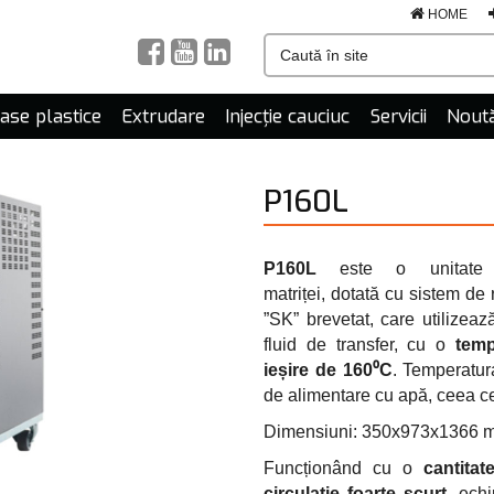
HOME
mase plastice
Extrudare
Injecție cauciuc
Servicii
Noută
P160L
P160L
este o unitate
matriței, dotată cu sistem de 
”SK” brevetat, care utilizea
fluid de transfer, cu o
tem
ieșire de 160⁰C
. Temperatur
de alimentare cu apă, ceea ce o
Dimensiuni: 350x973x1366 
Funcționând cu o
cantita
circulație foarte scurt
, ech