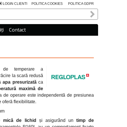
LOGIN CLIENTI
POLITICA COOKIES
POLITICA GDPR
ți
Contact
 de temperare a
răcire la scară redusă
ză
apa presurizată
ca
peratură maximă de
a de operare este independentă de presiunea
feră flexibilitate.
mm
te mică de lichid
și asigurând un
timp de
ipamentele P160L au un comportament foarte