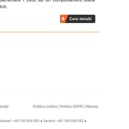
ice.
Cere detalii
njecție
Politica cookies
|
Politica GDPR
|
Sitemap
Vanzari:
+40 740 009 091
● Service:
+40 740 009 092
●