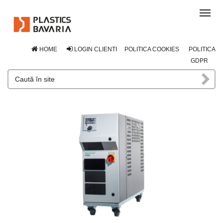
Tog
navi
HOME
LOGIN CLIENTI
POLITICA COOKIES
POLITICA
GDPR