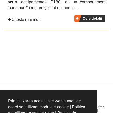
scurt
, echipamentele P180L au un comportament
foarte bun în reglare și sunt economice.
Cere detalii
Citește mai mult
Copyright ©Plastics Bavaria
Prin utilizarea acestui site web sunteti de
Home
|
Companie
|
Mașini de injecție mase plastice
|
Masini extrudare
acord sa utilizam modulele cookie |
Politica
mase plastice
|
Injecție cauciuc
|
Servicii
|
Noutăți
|
Contact
|
|
|
|