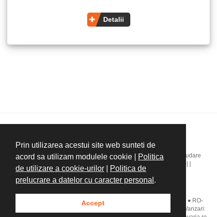
Detalii
Copyright ©Plastics Bavaria
Prin utilizarea acestui site web sunteti de
Home
|
Companie
|
Mașini de injecție mase plastice
|
Masini extrudare
acord sa utilizam modulele cookie |
Politica
mase plastice
|
Injecție cauciuc
|
Servicii
|
Noutăți
|
Contact
|
|
|
|
de utilizare a cookie-urilor
|
Politica de
prelucrare a datelor cu caracter personal
.
Politica cookies
|
Politica GDPR
|
Sitemap
Plastics Bavaria Equipment & Systems srl ● Str. Iancu Jianu nr. 26 ● RO-
Accept
500178 Brasov ● Tel:
+40 268 412 559
● Fax: +40 268 476 788 ● Vanzari: