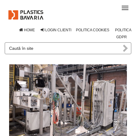
Tog
navi
HOME
LOGIN CLIENTI
POLITICA COOKIES
POLITICA
GDPR