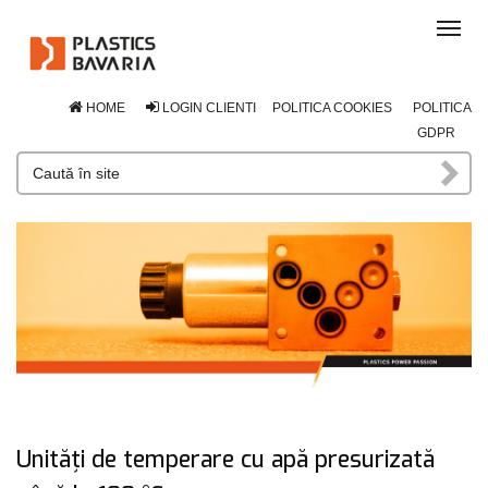
Tog
navi
HOME
LOGIN CLIENTI
POLITICA COOKIES
POLITICA
GDPR
Unități de temperare cu apă presurizată