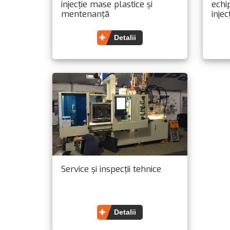
injecție mase plastice și
echi
mentenanță
injec
Detalii
Service și inspecții tehnice
Detalii