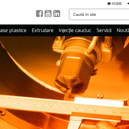
HOME
mase plastice
Extrudare
Injecție cauciuc
Servicii
Noută