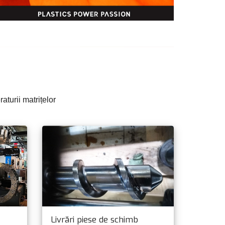
turii matrițelor
Livrări piese de schimb