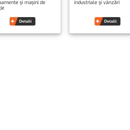
pamente și mașini de
industriale și vânzări
ție
Detalii
Detalii