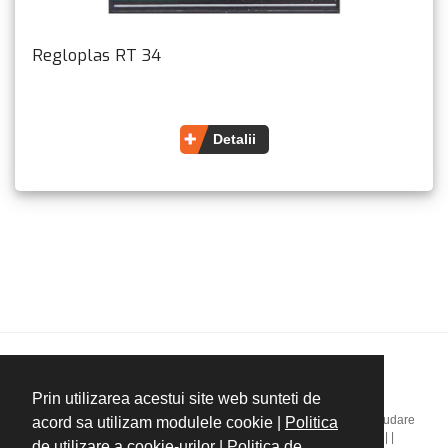
Regloplas RT 34
Detalii
Copyright ©Plastics Bavaria
Prin utilizarea acestui site web sunteti de
Home
|
Companie
|
Mașini de injecție mase plastice
|
Masini extrudare
acord sa utilizam modulele cookie |
Politica
mase plastice
|
Injecție cauciuc
|
Servicii
|
Noutăți
|
Contact
|
|
|
|
de utilizare a cookie-urilor
|
Politica de