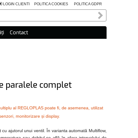
LOGIN CLIENTI
POLITICA COOKIES
POLITICA GDPR
ți
Contact
te paralele complet
e multiplu al REGLOPLAS poate fi, de asemenea, utilizat
enzori, monitorizare și display.
 cu ajutorul unui ventil. În varianta automată Multiflow,
temperatura sau debitul se află în afara intervalului de