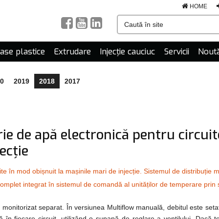
HOME
mase plastice
Extrudare
Injecție cauciuc
Servicii
Noută
0
2019
2018
2017
ie de apă electronică pentru circui
ecţie
ite în mod obișnuit la mașinile mari de injecție. Sistemul de distribuți
 complet integrat în sistemul de comandă al unităților de temperare prin s
i monitorizat separat. În versiunea Multiflow manuală, debitul este setat
ă în fiecare circuit, utilizând o supapă de reglare a ventilului. Dacă 