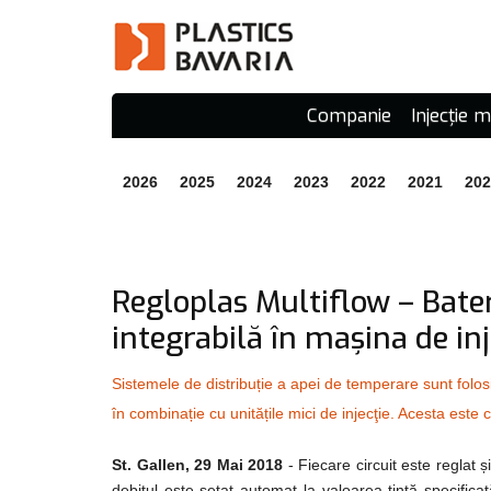
Companie
Injecție 
2026
2025
2024
2023
2022
2021
202
Regloplas Multiflow – Bater
integrabilă în maşina de inj
Sistemele de distribuție a apei de temperare sunt folos
în combinație cu unitățile mici de injecţie. Acesta este
St. Gallen, 29 Mai 2018
- Fiecare circuit este reglat ș
debitul este setat automat la valoarea țintă specificat