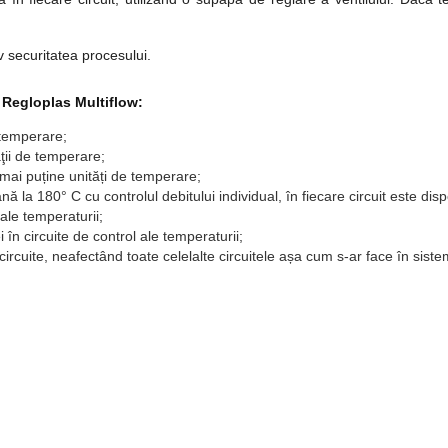
.
 securitatea procesului.
u Regloplas Multiflow:
 temperare;
ţii de temperare;
 mai puține unități de temperare;
nă la 180° C cu controlul debitului individual, în fiecare circuit este di
 ale temperaturii;
 în circuite de control ale temperaturii;
 circuite, neafectând toate celelalte circuitele așa cum s-ar face în siste